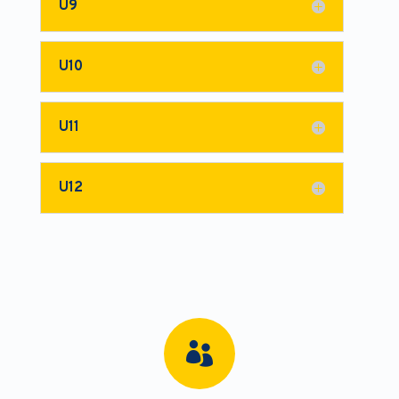
U9
U10
U11
U12
