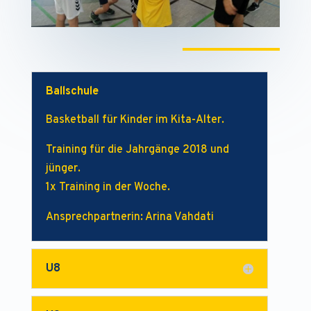
Ballschule
Basketball für Kinder im Kita-Alter.
Training für die Jahrgänge 2018 und
jünger.
1x Training in der Woche.
Ansprechpartnerin: Arina Vahdati
U8