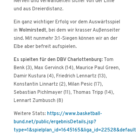
Nerven und verwandelten sicher von der Linie
und aus Dreierdistanz.
Ein ganz wichtiger Erfolg vor dem Auswärtsspiel
in
Wolmirstedt
, bei dem wir krasser Außenseiter
sind. Mit nunmehr 3:1-Siegen können wir an der
Elbe aber befreit aufspielen.
Es spielten für den DBV Charlottenburg:
Tom
Benk (3), Max Gervinck (14), Maurice Paul Green,
Damir Kustura (4), Friedrich Lennartz (13),
Konstantin Linnartz (2), Milan Pesic (17),
Sebastian Pichlmayer (11), Thomas Tripp (14),
Lennart Zumbusch (8)
Weitere Stats:
https://www.basketball-
bund.net/public/ergebnisDetails.jsp?
type=1&spielplan_id=1645165&liga_id=22528&default