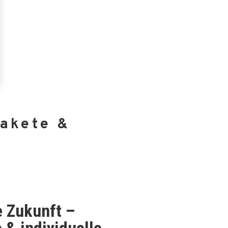
Pakete &
ie Zukunft –