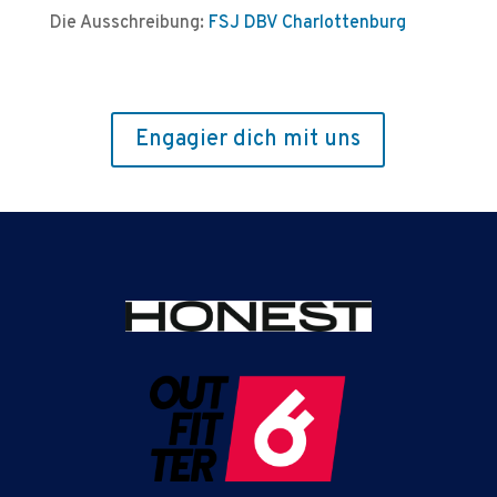
Die Ausschreibung:
FSJ DBV Charlottenburg
Engagier dich mit uns