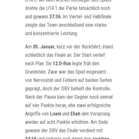
drehte die U14.1 die Partie tatsächlich noch
und gewann
37:36
. Im Viertel- und Halbfinale
zeigte das Team anschließend eine starke
und konzentrierte Leistung.
Am
05. Januar
, kurz vor der Rückfahrt, stand
schließlich das Finale an. Der Start verlief
nach Plan: Ein
12:0-Run
legte früh den
Grundstein. Zwar war das Spiel insgesamt
von Nervosität und Fehlern auf beiden Seiten
geprägt, doch der DBV behielt die Kontrolle.
Nach der Pause kam der Gegner noch einmal
auf vier Punkte heran, ehe zwei erfolgreiche
Angriffe von
Luam
und
Eliah
den Vorsprung
wieder auf acht Punkte erhöhten. Am Ende
gewann der DBV das Finale verdient mit
34:18
und sicherte sich damit den
zweiten