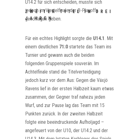
U14.2 für sich entscheiden, musste sich
jedoch im Viertelfinale der B-Playoffs
ZWEITER TITEL IN DREI
geschlagen geben.
JAHREN
Für ein echtes Highlight sorgte die
U14.1
. Mit
einem deutlichen
71:0
startete das Team ins
Turnier und gewann auch die beiden
folgenden Gruppenspiele souverän. Im
Achtelfinale stand die Titelverteidigung
jedoch kurz vor dem Aus: Gegen die Växjö
Ravens lief in der ersten Halbzeit kaum etwas
zusammen, der Gegner traf nahezu jeden
Wurf, und zur Pause lag das Team mit 15
Punkten zurück. In der zweiten Halbzeit
folgte eine beeindruckende Aufholjagd –
angefeuert von der U10, der U14.2 und der
U14.3. Mit dem letzten Korbleger des Spiels