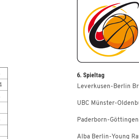
4
6. Spieltag
4
Leverkusen-Berlin Br
4
UBC Münster-Oldenbu
6
4
Paderborn-Göttingen
2
Alba Berlin-Young Ra