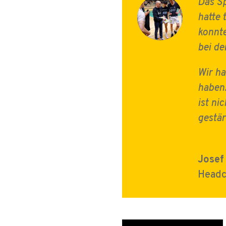
Das Sp
hatte 
konnte
bei de
Wir ha
haben
ist ni
gestär
Josef
Head