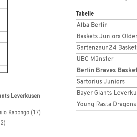
Tabelle
1
Alba Berlin
8
Baskets Juniors Olde
6
Gartenzaun24 Basket
8
UBC Münster
3
Berlin Braves Baske
Sartorius Juniors
Bayer Giants Leverk
ants Leverkusen
Young Rasta Dragons
hilo Kabongo (17)
12)