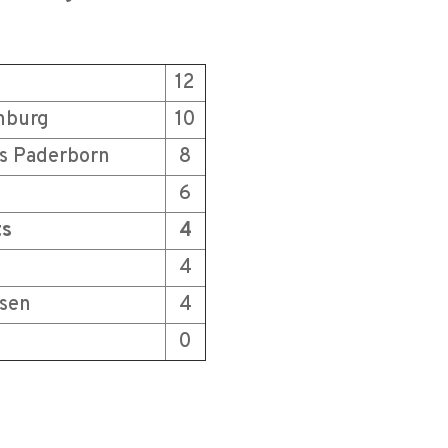
12
nburg
10
s Paderborn
8
6
ts
4
4
usen
4
0