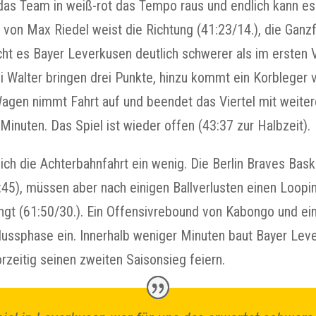
das Team in weiß-rot das Tempo raus und endlich kann es
r von Max Riedel weist die Richtung (41:23/14.), die Gan
 es Bayer Leverkusen deutlich schwerer als im ersten Vi
 Walter bringen drei Punkte, hinzu kommt ein Korbleger 
 Wagen nimmt Fahrt auf und beendet das Viertel mit weiter
Minuten. Das Spiel ist wieder offen (43:37 zur Halbzeit).
ich die Achterbahnfahrt ein wenig. Die Berlin Braves Bas
:45), müssen aber nach einigen Ballverlusten einen Loopi
ngt (61:50/30.). Ein Offensivrebound von Kabongo und e
hlussphase ein. Innerhalb weniger Minuten baut Bayer Le
rzeitig seinen zweiten Saisonsieg feiern.