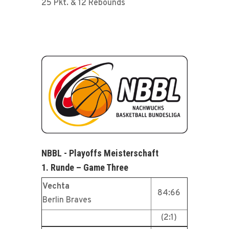
25 Pkt. & 12 Rebounds
NBBL - Playoffs Meisterschaft
1. Runde – Game Three
Vechta
84:66
Berlin Braves
(2:1)