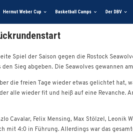
Hermut Weber Cup
Basketball Camps
Der DBV
ückrundenstart
eite Spiel der Saison gegen die Rostock Seawolv
s den Sieg abgeben. Die Seawolves gewannen am
er die freien Tage wieder etwas gelichtet hat, 
der alle wieder fit und heiß auf eine Revanche. A
szlo Cavalar, Felix Mensing, Max Stölzel, Leonik
ich mit 4:0 in Führung. Allerdings war das gesa