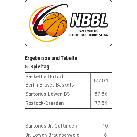
Ergebnisse und Tabelle
5. Spieltag
Basketball Erfurt
81:104
Berlin Braves Baskets
Sartorius-Löwen BS
87:86
Rostock-Dresden
77:59
Sartorius Jr. Göttingen
10
Jr. Löwen Braunschweig
6